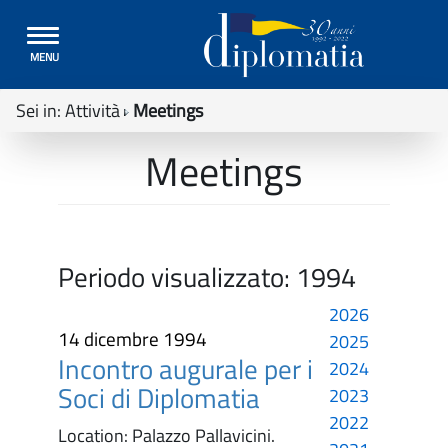
Toggle
MENU
navigation
Sei in:
Attività
Meetings
Meetings
Periodo visualizzato:
1994
2026
14 dicembre 1994
2025
Incontro augurale per i
2024
Soci di Diplomatia
2023
2022
Location: Palazzo Pallavicini.