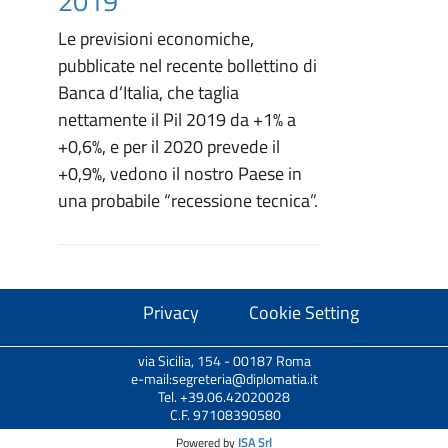
2019
Le previsioni economiche,
pubblicate nel recente bollettino di
Banca d’Italia, che taglia
nettamente il Pil 2019 da +1% a
+0,6%, e per il 2020 prevede il
+0,9%, vedono il nostro Paese in
una probabile “recessione tecnica”.
Privacy
Cookie Setting
via Sicilia, 154 - 00187 Roma
e-mail:segreteria@diplomatia.it
Tel. +39.06.42020028
C.F. 97108390580
Powered by
ISA Srl