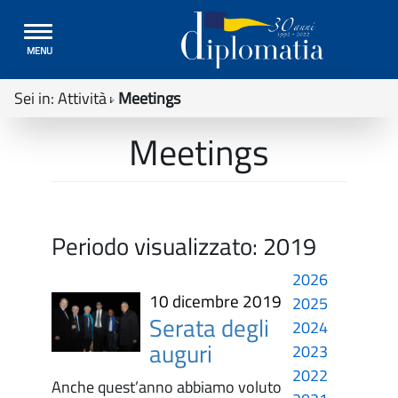
Toggle
MENU
navigation
Sei in:
Attività
Meetings
Meetings
Periodo visualizzato:
2019
2026
10 dicembre 2019
2025
Serata degli
2024
auguri
2023
2022
Anche quest’anno abbiamo voluto