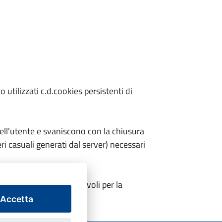
utilizzati c.d.cookies persistenti di
ell'utente e svaniscono con la chiusura
ri casuali generati dal server) necessari
tenzialmente pregiudizievoli per la
ativi dell'utente.
Accetta