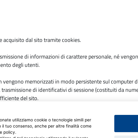
 acquisito dal sito tramite cookies.
smissione di informazioni di carattere personale, né vengono 
mento degli utenti.
non vengono memorizzati in modo persistente sul computer d
 trasmissione di identificativi di sessione (costituiti da nume
ficiente del sito.
uesto sito evitano il ricorso ad altre tecniche informatiche po
ionate utilizziamo cookie o tecnologie simili per
ti e non consentono l'acquisizione di dati personali identific
n il tuo consenso, anche per altre finalità come
e policy.