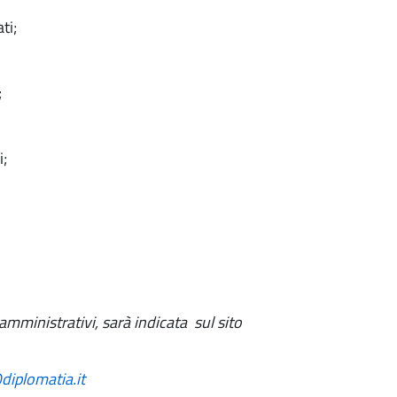
ti;
;
i;
 amministrativi, sarà indicata
sul sito
diplomatia.it