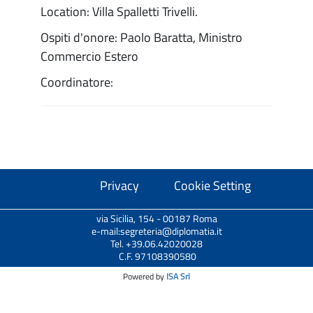
Location: Villa Spalletti Trivelli.
Ospiti d'onore: Paolo Baratta, Ministro
Commercio Estero
Coordinatore:
Privacy
Cookie Setting
via Sicilia, 154 - 00187 Roma
e-mail:segreteria@diplomatia.it
Tel. +39.06.42020028
C.F. 97108390580
Powered by
ISA Srl