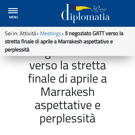
Toggle
MENU
navigation
Sei in:
Attività
Meetings
Il negoziato GATT verso la
stretta finale di aprile a Marrakesh aspettative e
Il negoziato GATT
perplessità
verso la stretta
finale di aprile a
Marrakesh
aspettative e
perplessità