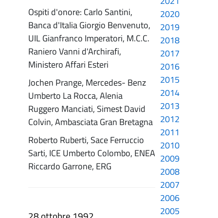
2021
Ospiti d'onore: Carlo Santini,
2020
Banca d'Italia Giorgio Benvenuto,
2019
UIL Gianfranco Imperatori, M.C.C.
2018
Raniero Vanni d'Archirafi,
2017
Ministero Affari Esteri
2016
2015
Jochen Prange, Mercedes- Benz
2014
Umberto La Rocca, Alenia
2013
Ruggero Manciati, Simest David
2012
Colvin, Ambasciata Gran Bretagna
2011
Roberto Ruberti, Sace Ferruccio
2010
Sarti, ICE Umberto Colombo, ENEA
2009
Riccardo Garrone, ERG
2008
2007
2006
2005
28 ottobre 1992