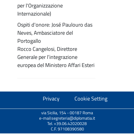
per l'Organizzazione
Internazionale)
Ospiti d'onore: José Paulouro das
Neves, Ambasciatore del
Portogallo
Rocco Cangelosi, Direttore
Generale per l’integrazione
europea del Ministero Affari Esteri
Privacy
Cookie Setting
via Sicilia, 154 - 00187 Roma
e-mail:segreteria@diplomatia.it
Tel. +39.06.42020028
C.F. 97108390580