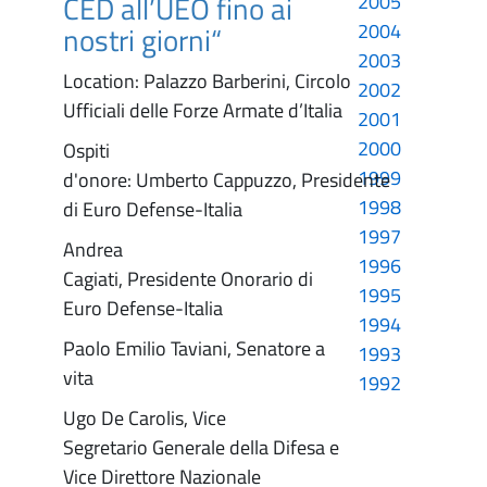
CED all’UEO fino ai
2005
2004
nostri giorni“
2003
Location: Palazzo Barberini, Circolo
2002
Ufficiali delle Forze Armate d’Italia
2001
2000
Ospiti
1999
d'onore: Umberto Cappuzzo, Presidente
1998
di Euro Defense-Italia
1997
Andrea
1996
Cagiati, Presidente Onorario di
1995
Euro Defense-Italia
1994
Paolo Emilio Taviani, Senatore a
1993
vita
1992
Ugo De Carolis, Vice
Segretario Generale della Difesa e
Vice Direttore Nazionale