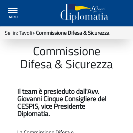
Toggle
MENU
navigation
Sei in:
Tavoli
Commissione Difesa & Sicurezza
Commissione
Difesa & Sicurezza
Il team è presieduto dall'Avv.
Giovanni Cinque Consigliere del
CESPIS, vice Presidente
Diplomatia.
La Commissione Difesa e