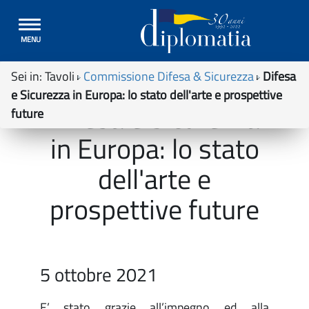
Toggle
MENU
navigation
Sei in:
Tavoli
Commissione Difesa & Sicurezza
Difesa
e Sicurezza in Europa: lo stato dell'arte e prospettive
Difesa e Sicurezza
future
in Europa: lo stato
dell'arte e
prospettive future
5 ottobre 2021
E’ stato grazie all’impegno ed alla