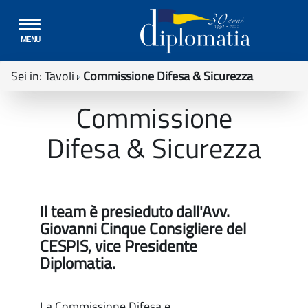
Toggle
MENU
navigation
Sei in:
Tavoli
Commissione Difesa & Sicurezza
Commissione
Difesa & Sicurezza
Il team è presieduto dall'Avv.
Giovanni Cinque Consigliere del
CESPIS, vice Presidente
Diplomatia.
La Commissione Difesa e