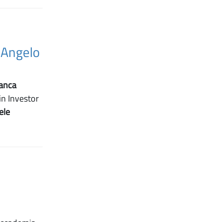
, Angelo
anca
in Investor
ele