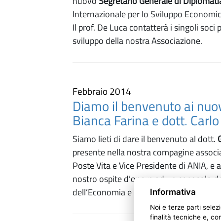
nuovo
Segretario Generale di Diplomati
Internazionale per lo Sviluppo Economico
Il prof. De Luca contatterà i singoli soc
sviluppo della nostra Associazione.
Febbraio 2014
Diamo il benvenuto ai nuov
Bianca Farina e dott. Carlo 
Siamo lieti di dare il benvenuto al dott.
presente nella nostra compagine associa
Poste Vita e Vice Presidente di ANIA, e a
nostro ospite d’onore ad un cenacolo de
dell’Economia e delle Finanze.
Informativa
Noi e terze parti selez
finalità tecniche e, co