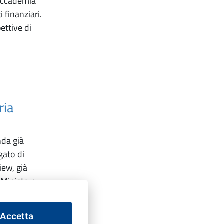
’Accademia
 finanziari.
ettive di
ria
nda già
gato di
iew, già
 Ministero
Accetta