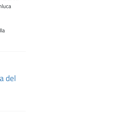
nluca
lla
a del