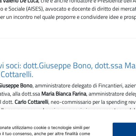
a Valerio De Luca
, che è anche fondatore e Presidente dell
 e Sociale (AISES), avvocato e docente di diritto dei mercati
i per un incontro nel quale proporre e condividere idee e prosp
i soci: dott.Giuseppe Bono, dott.ssa Ma
Cottarelli.
Giuseppe Bono
, amministratore delegato di Fincantieri, azie
tiva, alla dott.ssa
Maria Bianca Farina
, amministratore dele
l dott.
Carlo Cottarelli
, neo-commissario per la spending rev
llo scorso anno, ed oggi nuovo socio in rappresentanza del
ionate utilizziamo cookie o tecnologie simili per
n il tuo consenso, anche per altre finalità come