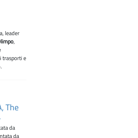
a, leader
Olimpo
,
e
i trasporti e
.
A, The
,
tata da
entata da