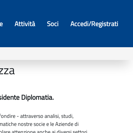
e
Attività
Soci
Accedi/Registrati
zza
esidente Diplomatia.
dire - attraverso analisi, studi,
omatiche nostre socie e le Aziende di
olare attenzione anche ai diversi settori