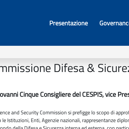
Presentazione
Governanc
mmissione Difesa & Sicure
Giovanni Cinque Consigliere del CESPIS, vice Pr
ce and Security Commission si prefigge lo scopo di approfon
on le Istituzioni, Enti, Agenzie nazionali, rappresentanze dipl
l mondo della Difesa e Sicurezza interna ed esterna, con partic