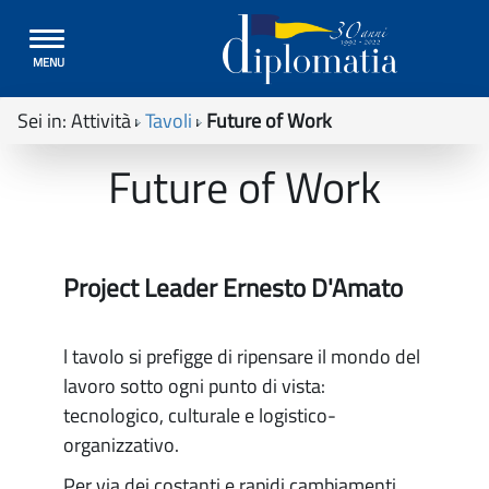
Toggle
MENU
navigation
Sei in:
Attività
Tavoli
Future of Work
Future of Work
Project Leader Ernesto D'Amato
l tavolo si prefigge di ripensare il mondo del
lavoro sotto ogni punto di vista:
tecnologico, culturale e logistico-
organizzativo.
Per via dei costanti e rapidi cambiamenti