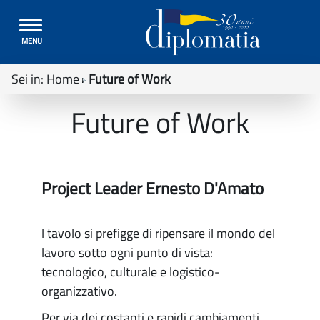
Toggle
MENU
navigation
Sei in:
Home
Future of Work
Future of Work
Project Leader Ernesto D'Amato
l tavolo si prefigge di ripensare il mondo del
lavoro sotto ogni punto di vista:
tecnologico, culturale e logistico-
organizzativo.
Per via dei costanti e rapidi cambiamenti