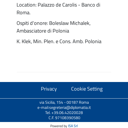
Location: Palazzo de Carolis - Banco di
Roma.
Ospiti d'onore: Boleslaw Michalek,
Ambasciatore di Polonia
K. Klek, Min. Plen. e Cons. Amb. Polonia
Privacy
Cookie Setting
via Sicilia, 154 - 00187 Roma
e-mail:segreteria@diplomatia.it
Tel. +39.06.42020028
C.F. 97108390580
Powered by
ISA Srl