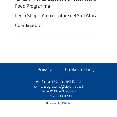
Food Programme
Lenin Shope, Ambasciatore del Sud Africa
Coordinatore:
Privacy
Cookie Setting
via Sicilia, 154 - 00187 Roma
e-mail:segreteria@diplomatia.it
Tel. +39.06.42020028
C.F. 97108390580
Powered by
ISA Srl