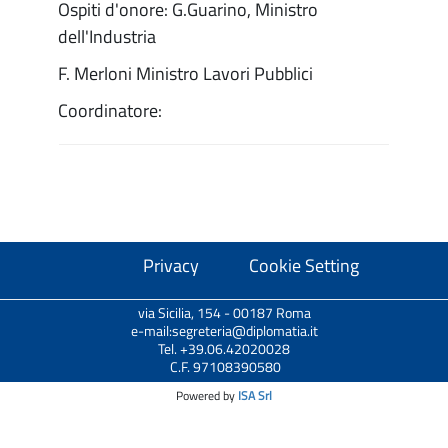
Ospiti d'onore: G.Guarino, Ministro
dell'Industria
F. Merloni Ministro Lavori Pubblici
Coordinatore:
Privacy
Cookie Setting
via Sicilia, 154 - 00187 Roma
e-mail:segreteria@diplomatia.it
Tel. +39.06.42020028
C.F. 97108390580
Powered by
ISA Srl