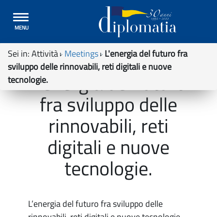
Toggle
MENU
navigation
Sei in:
Attività
Meetings
L'energia del futuro fra
sviluppo delle rinnovabili, reti digitali e nuove
L'energia del futuro
tecnologie.
fra sviluppo delle
rinnovabili, reti
digitali e nuove
tecnologie.
L’energia del futuro fra sviluppo delle
rinnovabili, reti digitali e nuove tecnologie.