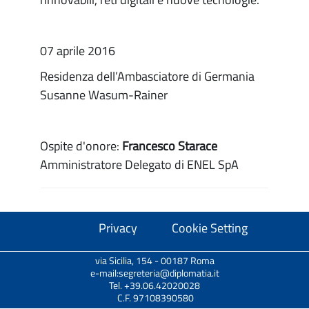
07 aprile 2016
Residenza dell’Ambasciatore di Germania
Susanne Wasum-Rainer
Ospite d'onore:
Francesco Starace
Amministratore Delegato di ENEL SpA
Privacy
Cookie Setting
via Sicilia, 154 - 00187 Roma
e-mail:segreteria@diplomatia.it
Tel. +39.06.42020028
C.F. 97108390580