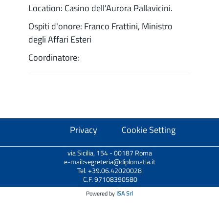
Location: Casino dell'Aurora Pallavicini.
Ospiti d'onore: Franco Frattini, Ministro
degli Affari Esteri
Coordinatore:
Privacy
Cookie Setting
via Sicilia, 154 - 00187 Roma
e-mail:segreteria@diplomatia.it
Tel. +39.06.42020028
C.F. 97108390580
Powered by
ISA Srl