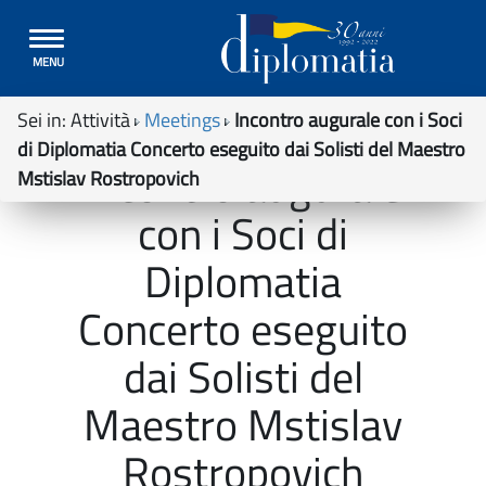
Toggle
MENU
navigation
Sei in:
Attività
Meetings
Incontro augurale con i Soci
di Diplomatia Concerto eseguito dai Solisti del Maestro
Incontro augurale
Mstislav Rostropovich
con i Soci di
Diplomatia
Concerto eseguito
dai Solisti del
Maestro Mstislav
Rostropovich