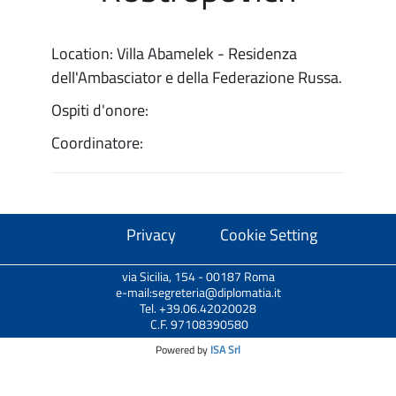
Location: Villa Abamelek - Residenza
dell'Ambasciator e della Federazione Russa.
Ospiti d'onore:
Coordinatore:
Privacy
Cookie Setting
via Sicilia, 154 - 00187 Roma
e-mail:segreteria@diplomatia.it
Tel. +39.06.42020028
C.F. 97108390580
Powered by
ISA Srl